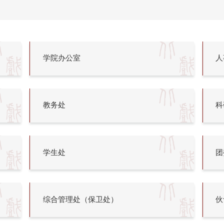
学院办公室
人
教务处
科
学生处
团
综合管理处（保卫处）
伙