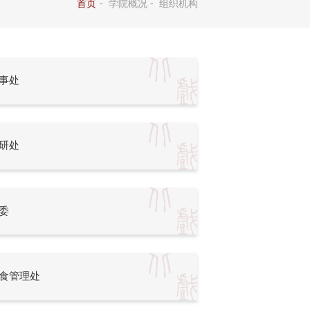
-
-
首页
学院概况
组织机构
事处
研处
委
食管理处