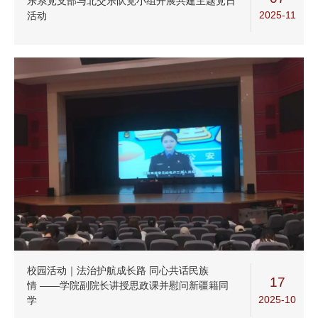
乐系党支部与北交乐队党小组开展共建主题党日
2025-11
活动
校园活动｜法治护航成长路 同心共话民族
17
情 ——学院副院长讲授思政课并慰问新疆籍同
2025-10
学