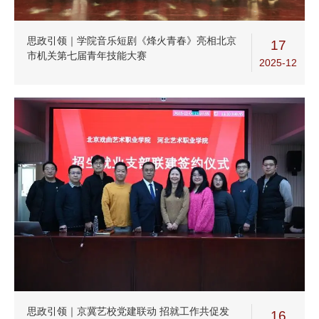
思政引领｜学院音乐短剧《烽火青春》亮相北京
17
市机关第七届青年技能大赛
2025-12
思政引领｜京冀艺校党建联动 招就工作共促发
16