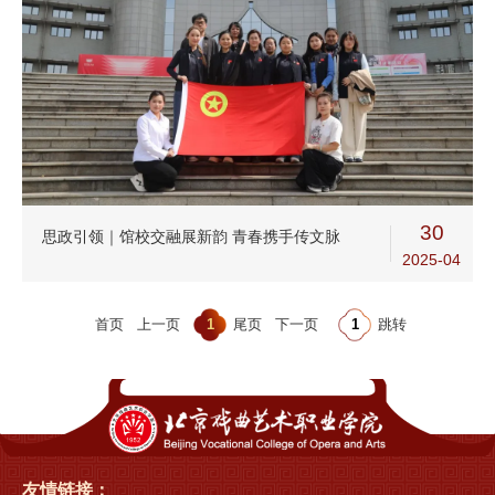
30
思政引领｜馆校交融展新韵 青春携手传文脉
2025-04
首页
上一页
1
尾页
下一页
跳转
友情链接：