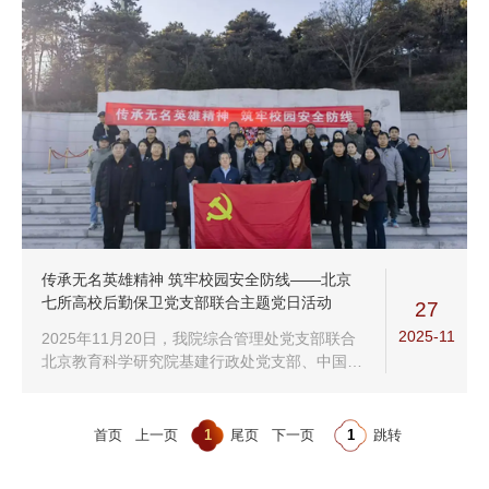
传承无名英雄精神 筑牢校园安全防线——北京
七所高校后勤保卫党支部联合主题党日活动
27
2025-11
2025年11月20日，我院综合管理处党支部联合
北京教育科学研究院基建行政处党支部、中国科
学院大学保卫处党支部、中国社会科学院大学保
卫处党支部、北方工业大学安稳部党支部、首钢
工学院机关第五党支部、北京...
首页
上一页
1
尾页
下一页
跳转