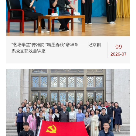
“艺培学堂”传雅韵 “粉墨春秋”谱华章 ——记京剧
09
系党支部戏曲讲座
2026-07