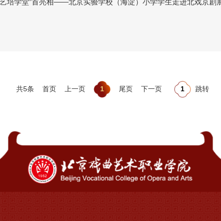
“艺培学堂”首亮相——北京实验学校（海淀）小学学生走进北戏京剧
共5条
首页
上一页
1
尾页
下一页
跳转