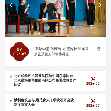
深化产教协同，共筑演艺高地——北京戏曲
09
09
09
06
06
对标前沿拓思路 跨界融合促发展—— 学院
学急救、会自救、能互救——专项应急救护
“艺培学堂”传雅韵 “粉墨春秋”谱华章 ——记
喜报！北京戏曲艺术职业学院党委和党员获
艺术职业学院与北京天桥盛世投资集团有限
2026-07
2026-07
2026-07
2026-07
2026-07
中层干部赴京东集团参观学习
培训圆满开展
京剧系党支部戏曲讲座
北京市文化和旅游局“两优一先”表彰
责任公司签署战略框架合作协议
北京戏曲艺术职业学院与中国乐器协会、
04
北京星海钢琴集团有限公司签署战略合作
2026-07
协议
04
以制度筑基 以规范育人｜学院召开全院
制度宣贯大会
2026-07