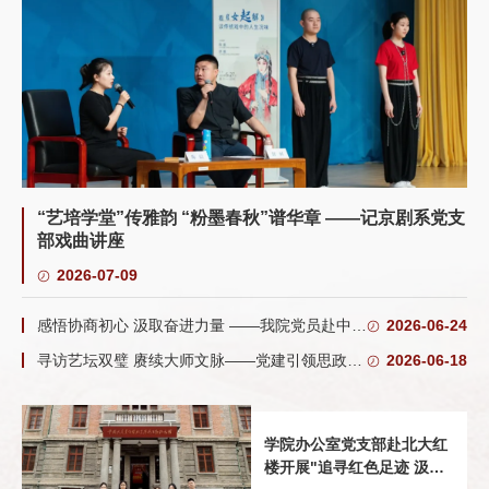
“艺培学堂”传雅韵 “粉墨春秋”谱华章 ——记京剧系党支
部戏曲讲座
2026-07-09
感悟协商初心 汲取奋进力量 ——我院党员赴中国政协文史馆开展主题党日活动
2026-06-24
寻访艺坛双璧 赓续大师文脉——党建引领思政育人 我院多部门联合开展主题党日暨课程思政研学活动
2026-06-18
学院办公室党支部赴北大红
楼开展"追寻红色足迹 汲取