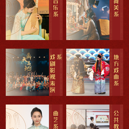
音乐系
舞美系
戏
剧
影
视
表
演
系
地方戏曲系
曲艺系
公共教学部