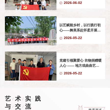
奋进力量"主题党日活动
2026-06-02
以艺赋能乡村，以行践行初
心——舞美系赴怀柔开展户
外写生暨红色主题教育活动
2026-05-22
党建引领聚爱心 衣物捐赠暖
人心 —— 地方戏曲曲艺党
支部开展 “一张纸献爱心行
2026-05-22
动
艺
术
实
践
与
交
流